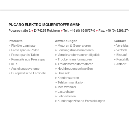
PUCARO ELEKTRO-ISOLIERSTOFFE GMBH
Pucarostraße 1
+
D-74255 Roigheim
+
Tel.: +49 (0) 6298/27-0
+
Fax: +49 (0) 6298/27
Produkte
Anwendungen
Kontakt
» Flexible Laminate
» Motoren & Generatoren
» Vertriebs
» Pressspan in Rollen
» Leistungstransformatoren
» Vertrieb
» Pressspan in Tafeln
» Verteiltransformatoren ölgefüllt
» Einkauf
» Formteile aus Pressspan
» Trockentransformatoren
» Kontaktf
» KITs
» Traktionstransformatoren
» Anfahrt
» Ausleitungssysteme
» Hochfrequenzschweißen
» Duroplastische Laminate
» Drosseln
» Kondensatoren
» Telekommunikation
» Messwandler
» Lastschalter
» Lohnarbeiten
» Kundenspezifische Entwicklungen