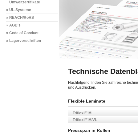
Umweltzertifikate
» UL-Systeme
» REACH/RoHS
» AGB's
» Code of Conduct
» Lagervorschriften
Technische Datenbl
Nachfolgend finden Sie zahlreiche techn
und Ausdrucken.
Flexible Laminate
®
Triflexil
M
®
Triflexil
M/VL
Pressspan in Rollen