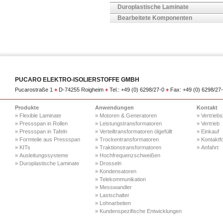
Duroplastische Laminate
Bearbeitete Komponenten
PUCARO ELEKTRO-ISOLIERSTOFFE GMBH
Pucarostraße 1
+
D-74255 Roigheim
+
Tel.: +49 (0) 6298/27-0
+
Fax: +49 (0) 6298/27
Produkte
Anwendungen
Kontakt
» Flexible Laminate
» Motoren & Generatoren
» Vertriebs
» Pressspan in Rollen
» Leistungstransformatoren
» Vertrieb
» Pressspan in Tafeln
» Verteiltransformatoren ölgefüllt
» Einkauf
» Formteile aus Pressspan
» Trockentransformatoren
» Kontaktf
» KITs
» Traktionstransformatoren
» Anfahrt
» Ausleitungssysteme
» Hochfrequenzschweißen
» Duroplastische Laminate
» Drosseln
» Kondensatoren
» Telekommunikation
» Messwandler
» Lastschalter
» Lohnarbeiten
» Kundenspezifische Entwicklungen