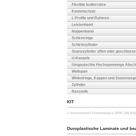
Flexible Isolierrohre
Kantenschutz
L-Profile und Rahmen
Leistenband
Noppenband
Schirmringe
Schirmzylinder
Stuetzzylinder offen oder geschloss
U-Kanaele
Umgautschte Hochspannungs Absc
Wellspan
Winkelringe, Kappen und Stutzense
Zylinder
Nassteile
KIT
» Vormontierte Formteilsätze (PDF, 106 Kb)
Duroplastische Laminate und be